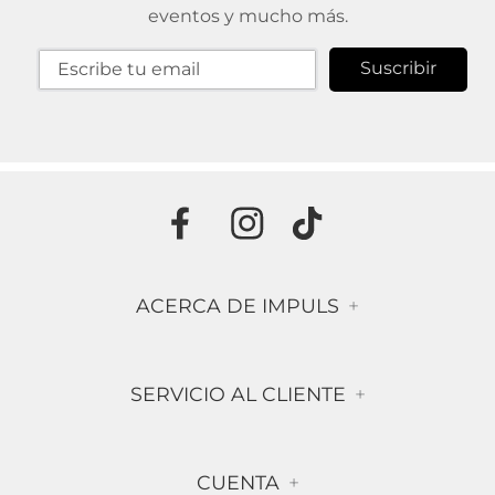
eventos y mucho más.
Suscribir
ACERCA DE IMPULS
+
Historia
SERVICIO AL CLIENTE
+
Misión & Visión
Términos & Condiciones
Contáctanos
CUENTA
+