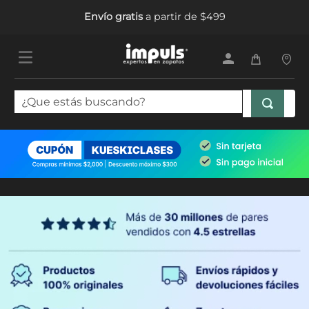
Envío gratis
a partir de $499
¿Que estás buscando?
TÉRMINOS MÁS BUSCADOS
1
.
tenis mujer
2
.
sandalias mujer
3
.
tenis hombre
4
.
botas mujer
5
.
tenis