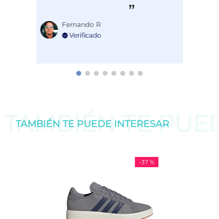
Fernando R
TAMBIÉN TE PU
TAMBIÉN TE PUEDE
INTERESAR
-
37 %