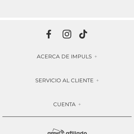
ACERCA DE IMPULS
+
Historia
SERVICIO AL CLIENTE
+
Misión & Visión
Términos & Condiciones
Contáctanos
CUENTA
+
Preguntas frecuentes
Compra Segura
Mi Cuenta
Política de Devolución
Sucursales