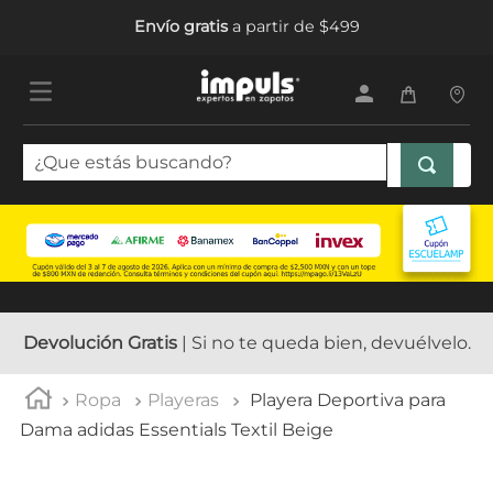
Envío gratis
a partir de $499
¿Que estás buscando?
TÉRMINOS MÁS BUSCADOS
1
.
sandalias mujer
2
.
tenis mujer
3
.
tenis hombre
Devolución Gratis
| Si no te queda bien, devuélvelo.
4
.
botas mujer
Ropa
Playeras
Playera Deportiva para
5
.
tenis
Dama adidas Essentials Textil Beige