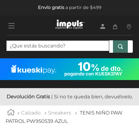
Envío gratis
a partir de $499
¿Que estás buscando?
TÉRMINOS MÁS BUSCADOS
1
.
sandalias mujer
2
.
tenis mujer
3
.
tenis hombre
Devolución Gratis
| Si no te queda bien, devuélvelo.
4
.
botas mujer
Calzado
Sneakers
TENIS NIÑO PAW
5
.
tenis
PATROL PW950539 AZUL