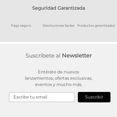
Seguridad Garantizada
Pago seguro
Devoluciones fáciles
Productos garantizados
A
Suscríbete al
Newsletter
Entérate de nuevos
lanzamientos, ofertas exclusivas,
eventos y mucho más.
Suscribir