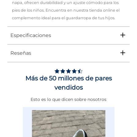
napa, ofrecen durabilidad y un ajuste cómodo para los
pies de los niños. Encuentra en nuestra tienda online el
complemento ideal para el guardarropa de tus hijos.
Especificaciones
Reseñas
Tipo
TENIS
Ocasión
Casual
Más de 50 millones de pares
Género
Niño
vendidos
Altura Tacón
DE 0 A 4 cms
Esto es lo que dicen sobre nosotros
Calce
NORMAL
Color
AZUL
Especificaciones
SUELAS CON LUCES