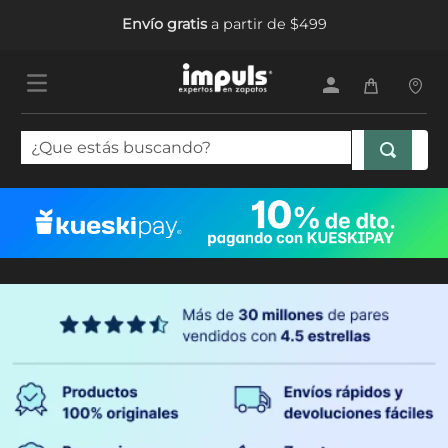
Envío gratis
a partir de $499
¿Que estás buscando?
TÉRMINOS MÁS BUSCADOS
1
.
tenis mujer
2
.
sandalias mujer
3
.
tenis hombre
4
.
botas mujer
5
.
tenis