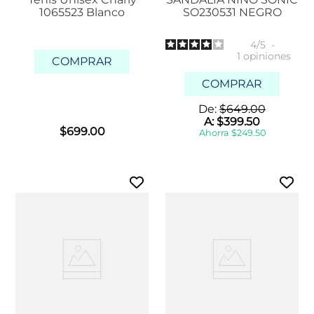
1065523 Blanco
SO230531 NEGRO
4
/
5
-
1
opiniones
COMPRAR
COMPRAR
De:
$
649
.
00
A:
$
399
.
50
$
699
.
00
Ahorra
$
249
.
50