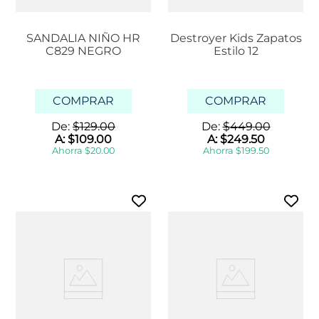
SANDALIA NIÑO HR
Destroyer Kids Zapatos
C829 NEGRO
Estilo 12
COMPRAR
COMPRAR
De:
$
129
.
00
De:
$
449
.
00
A:
$
109
.
00
A:
$
249
.
50
Ahorra
$
20
.
00
Ahorra
$
199
.
50