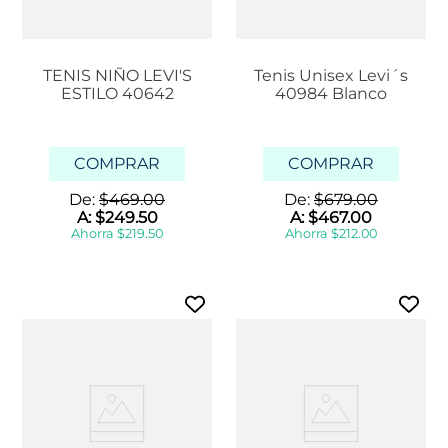
TENIS NIÑO LEVI'S
Tenis Unisex Levi´s
ESTILO 40642
40984 Blanco
COMPRAR
COMPRAR
De:
$
469
.
00
De:
$
679
.
00
A:
$
249
.
50
A:
$
467
.
00
Ahorra
$
219
.
50
Ahorra
$
212
.
00