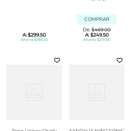
COMPRAR
De:
$
469
.
00
A:
$
299
.
50
A:
$
249
.
50
Ahorra
$
189
.
50
Ahorra
$
219
.
50
Tenis Unisex Charly
SANDALIA NIÑO SONIC