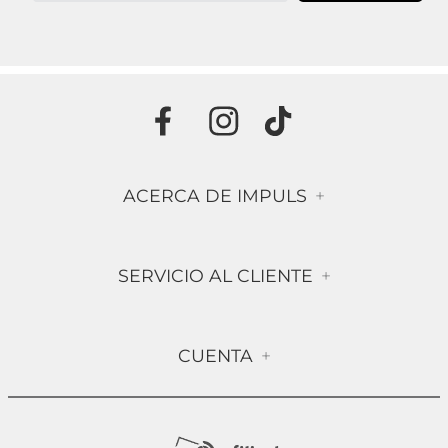
ACERCA DE IMPULS
+
Historia
SERVICIO AL CLIENTE
+
Misión & Visión
Términos & Condiciones
Contáctanos
CUENTA
+
Preguntas frecuentes
Compra Segura
Mi Cuenta
Política de Devolución