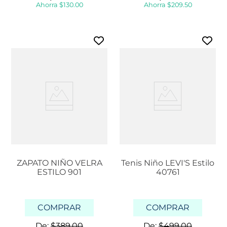
Ahorra
$
130
.
00
Ahorra
$
209
.
50
ZAPATO NIÑO VELRA
Tenis Niño LEVI'S Estilo
ESTILO 901
40761
COMPRAR
COMPRAR
De:
$
389
.
00
De:
$
499
.
00