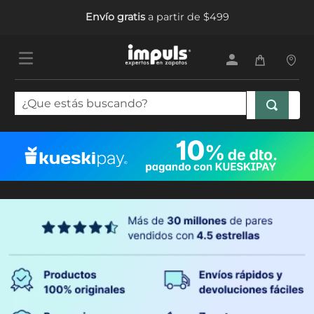
Envío gratis
a partir de $499
¿Que estás buscando?
TÉRMINOS MÁS BUSCADOS
1
.
tenis mujer
2
.
sandalias mujer
3
.
tenis hombre
4
.
botas mujer
5
.
tenis