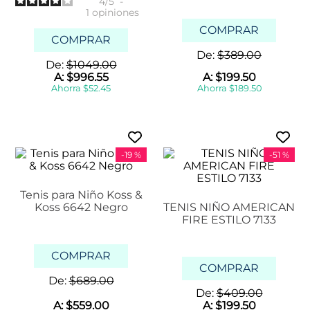
4
/
5
-
1
opiniones
COMPRAR
COMPRAR
De:
$
389
.
00
De:
$
1049
.
00
A:
$
996
.
55
A:
$
199
.
50
Ahorra
$
52
.
45
Ahorra
$
189
.
50
-
19 %
-
51 %
Tenis para Niño Koss &
Koss 6642 Negro
TENIS NIÑO AMERICAN
FIRE ESTILO 7133
COMPRAR
COMPRAR
De:
$
689
.
00
De:
$
409
.
00
A:
$
559
.
00
A:
$
199
.
50