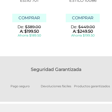
Estilo 701
ESTILO 10086
COMPRAR
COMPRAR
De:
$
389
.
00
De:
$
449
.
00
A:
$
199
.
50
A:
$
249
.
50
Ahorra
$
189
.
50
Ahorra
$
199
.
50
Seguridad Garantizada
Pago seguro
Devoluciones fáciles
Productos garantizados
A