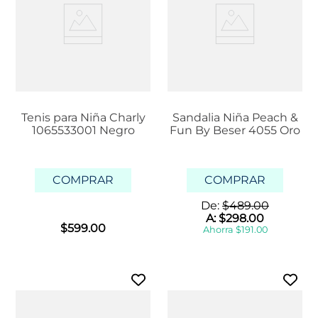
Tenis para Niña Charly
Sandalia Niña Peach &
1065533001 Negro
Fun By Beser 4055 Oro
COMPRAR
COMPRAR
De:
$
489
.
00
A:
$
298
.
00
$
599
.
00
Ahorra
$
191
.
00