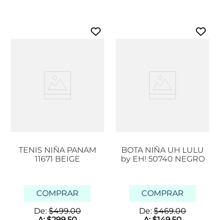
TENIS NIÑA PANAM
BOTA NIÑA UH LULU
11671 BEIGE
by EH! 50740 NEGRO
COMPRAR
COMPRAR
De:
$
499
.
00
De:
$
469
.
00
A:
$
299
.
50
A:
$
149
.
50