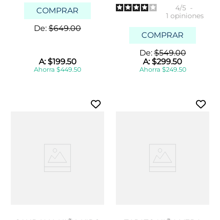
4
/
5
-
COMPRAR
1
opiniones
De:
$
649
.
00
COMPRAR
De:
$
549
.
00
A:
$
199
.
50
A:
$
299
.
50
Ahorra
$
449
.
50
Ahorra
$
249
.
50