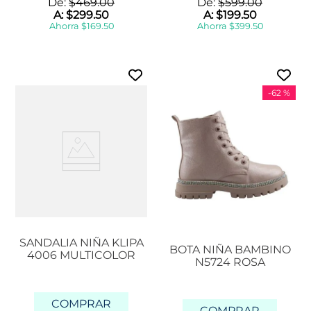
De:
$
469
.
00
De:
$
599
.
00
A:
$
299
.
50
A:
$
199
.
50
Ahorra
$
169
.
50
Ahorra
$
399
.
50
-
62 %
SANDALIA NIÑA KLIPA
BOTA NIÑA BAMBINO
4006 MULTICOLOR
N5724 ROSA
COMPRAR
COMPRAR