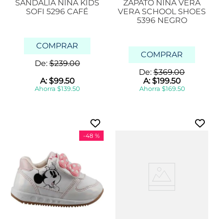
SANDALIA NIÑA KIDS
ZAPATO NIÑA VERA
SOFI 5296 CAFÉ
VERA SCHOOL SHOES
5396 NEGRO
COMPRAR
COMPRAR
De:
$
239
.
00
De:
$
369
.
00
A:
$
99
.
50
A:
$
199
.
50
Ahorra
$
139
.
50
Ahorra
$
169
.
50
-
48 %