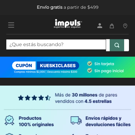
Envío gratis
a partir de $499
¿Que estás buscando?
TÉRMINOS MÁS BUSCADOS
1
.
tenis mujer
2
.
sandalias mujer
3
.
tenis hombre
4
.
botas mujer
5
.
tenis