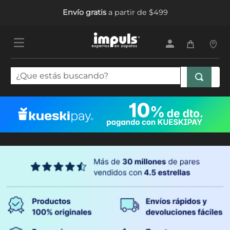
Envío gratis
a partir de $499
¿Que estás buscando?
TÉRMINOS MÁS BUSCADOS
1
.
tenis mujer
2
.
sandalias mujer
3
.
tenis hombre
4
.
botas mujer
5
.
tenis