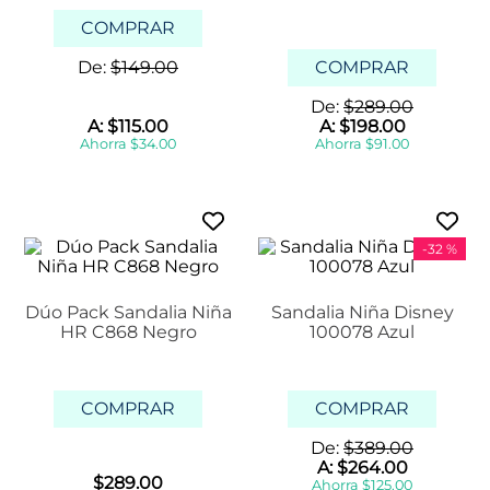
COMPRAR
De:
$
149
.
00
COMPRAR
De:
$
289
.
00
A:
$
115
.
00
A:
$
198
.
00
Ahorra
$
34
.
00
Ahorra
$
91
.
00
-
32 %
Dúo Pack Sandalia Niña
Sandalia Niña Disney
HR C868 Negro
100078 Azul
COMPRAR
COMPRAR
De:
$
389
.
00
A:
$
264
.
00
$
289
.
00
Ahorra
$
125
.
00