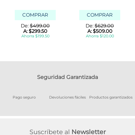
COMPRAR
COMPRAR
De:
$
499
.
00
De:
$
629
.
00
A:
$
299
.
50
A:
$
509
.
00
Ahorra
$
199
.
50
Ahorra
$
120
.
00
Seguridad Garantizada
Pago seguro
Devoluciones fáciles
Productos garantizados
A
Suscríbete al
Newsletter