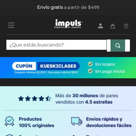
Envío gratis
a partir de $499
¿Que estás buscando?
TÉRMINOS MÁS BUSCADOS
1
.
tenis mujer
2
.
sandalias mujer
3
.
tenis hombre
4
.
botas mujer
5
.
tenis