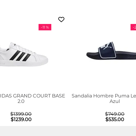
-
11 %
-
DIDAS GRAND COURT BASE
Sandalia Hombre Puma Le
2.0
Azul
$
1399
.
00
$
749
.
00
$
1239
.
00
$
535
.
00