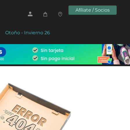
Afíliate / Socios
Otoño - Invierno 26