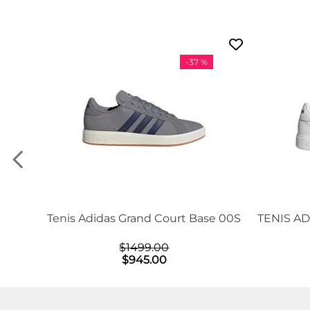
-
37 %
Tenis Adidas Grand Court Base 00S
TENIS A
$
1499
.
00
$
945
.
00