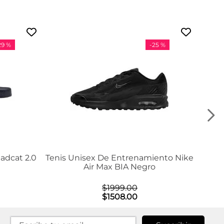
29 %
-
25 %
adcat 2.0
Tenis Unisex De Entrenamiento Nike
Air Max BIA Negro
$
1999
.
00
$
1508
.
00