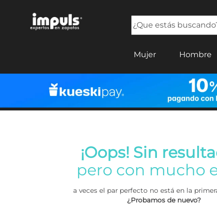
¿Que estás buscando?
TÉRMINOS MÁS BUSCADOS
Mujer
Hombre
1
.
tenis mujer
2
.
sandalias mujer
3
.
tenis hombre
4
.
botas mujer
5
.
tenis
¡Oops! Sin resulta
pero con mucho e
a veces el par perfecto no está en la prim
¿Probamos de nuevo?
Buscar