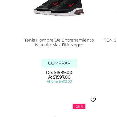
Tenis Hombre De Entrenamiento
TENI
Nike Air Max BIA Negro
COMPRAR
De:
$
1999
.
00
A:
$
1597
.
00
Ahorra
$
402
.
00
-
28 %