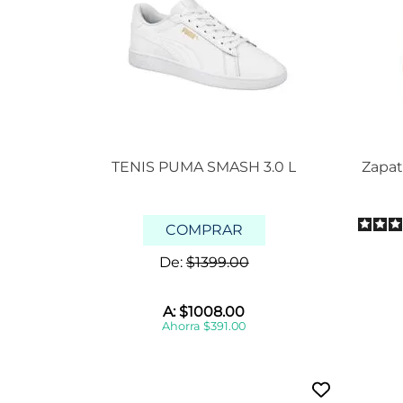
TENIS PUMA SMASH 3.0 L
Zapat
COMPRAR
De:
$
1399
.
00
A:
$
1008
.
00
Ahorra
$
391
.
00