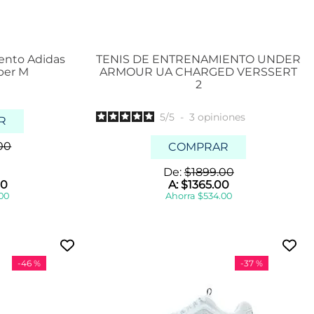
ento Adidas
TENIS DE ENTRENAMIENTO UNDER
per M
ARMOUR UA CHARGED VERSSERT
2
5
/
5
-
3
opiniones
R
00
COMPRAR
De:
$
1899
.
00
0
A:
$
1365
.
00
00
Ahorra
$
534
.
00
-
46 %
-
37 %