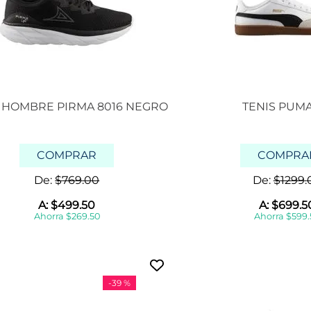
S HOMBRE PIRMA 8016 NEGRO
TENIS PUMA
COMPRAR
COMPRA
De:
$
769
.
00
De:
$
1299
.
A:
$
499
.
50
A:
$
699
.
5
Ahorra
$
269
.
50
Ahorra
$
599
.
-
39 %