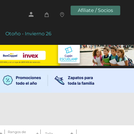
Afíliate / Socios
Otoño - Invierno 26
Rangos de
Talla