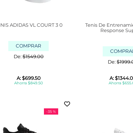
NIS ADIDAS VL COURT 3 0
Tenis De Entrenami
Response Su
COMPRAR
COMPRA
De:
$
1549
.
00
De:
$
1999
.
A:
$
699
.
50
A:
$
1344
.
0
Ahorra
$
849
.
50
Ahorra
$
655
.
-
35 %