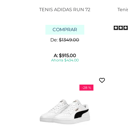
TENIS ADIDAS RUN 72
Teni
COMPRAR
De:
$
1349
.
00
A:
$
915
.
00
Ahorra
$
434
.
00
-
28 %