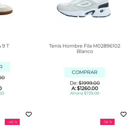
 9 T
Tenis Hombre Fila M02896102
Blanco
R
COMPRAR
00
De:
$
1999
.
00
0
A:
$
1260
.
00
50
Ahorra
$
739
.
00
-
40 %
-
56 %