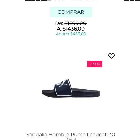
r
l
COMPRAR
y
De:
$
1899
.
00
f
l
A:
$
1436
.
00
e
Ahorra
$
463
.
00
x
i
d
e
a
-
29 %
t
h
b
e
a
r
s
k
e
c
h
e
Sandalia Hombre Puma Leadcat 2.0
r