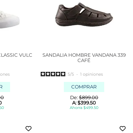
CLASSIC VULC
SANDALIA HOMBRE VANDANA 339
CAFÉ
iones
5
/
5
-
1
opiniones
R
COMPRAR
00
De:
$
899
.
00
0
A:
$
399
.
50
50
Ahorra
$
499
.
50