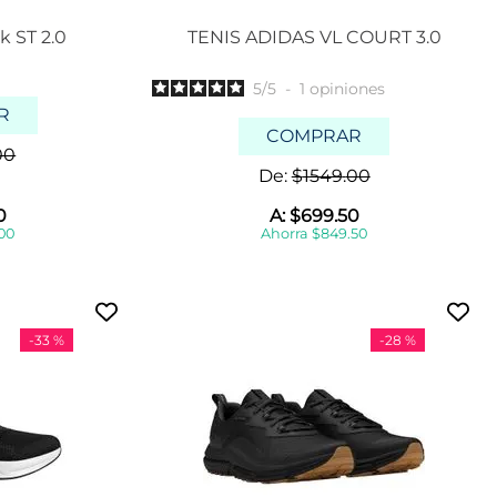
k ST 2.0
TENIS ADIDAS VL COURT 3.0
5
/
5
-
1
opiniones
R
COMPRAR
00
De:
$
1549
.
00
0
A:
$
699
.
50
00
Ahorra
$
849
.
50
-
33 %
-
28 %