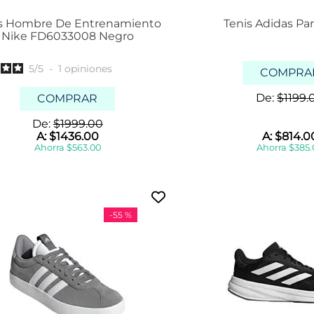
a
n
s Hombre De Entrenamiento
Tenis Adidas Par
d
Nike FD6033008 Negro
a
l
i
5
/
5
-
1
opiniones
COMPRA
a
s
De:
$
1199
.
COMPRAR
m
o
De:
$
1999
.
00
c
A:
$
1436
.
00
A:
$
814
.
0
h
Ahorra
$
563
.
00
Ahorra
$
385
.
i
l
a
s
Mostrar
-
55 %
5 más