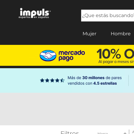
¿Que estás buscando?
TÉRMINOS MÁS BUSCADOS
Mujer
Hombre
1
.
tenis mujer
2
.
sandalias mujer
3
.
tenis hombre
4
.
botas mujer
5
.
tenis
Filtros
A
Marca