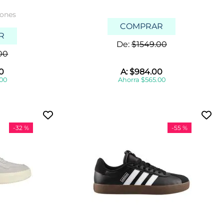
iones
COMPRAR
R
De:
$
1549
.
00
00
0
A:
$
984
.
00
00
Ahorra
$
565
.
00
-
32 %
-
55 %