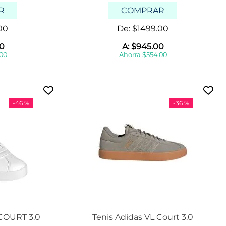
5
R
COMPRAR
2
5
00
De:
$
1499
.
00
.
5
0
A:
$
945
.
00
00
Ahorra
$
554
.
00
2
6
Mostrar
12 más
-
46 %
-
36 %
COURT 3.0
Tenis Adidas VL Court 3.0