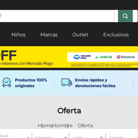
Niños
Marcas
Outlet
Exclusivos
Oferta
Hombre
Oferta
ltura
Categoría
Color
Ocasión