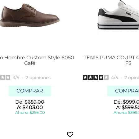
o Hombre Custom Style 6050
TENIS PUMA COURT 
Café
FS
3
/
5
-
2
opiniones
4
/
5
-
2
opin
COMPRAR
COMPRA
De:
$
659
.
00
De:
$
999
.
A:
$
403
.
00
A:
$
599
.
5
Ahorra
$
256
.
00
Ahorra
$
399
.