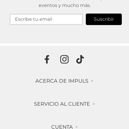
eventos y mucho más.
Suscribir
ACERCA DE IMPULS
+
Historia
SERVICIO AL CLIENTE
+
Misión & Visión
Términos & Condiciones
Contáctanos
CUENTA
+