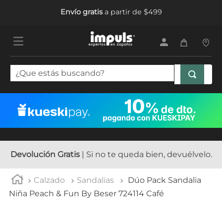
Envío gratis
a partir de $499
¿Que estás buscando?
TÉRMINOS MÁS BUSCADOS
1
.
tenis mujer
2
.
sandalias mujer
3
.
tenis hombre
Devolución Gratis
| Si no te queda bien, devuélvelo.
4
.
botas mujer
Calzado
Sandalias
Dúo Pack Sandalia
5
.
tenis niña
Niña Peach & Fun By Beser 724114 Café