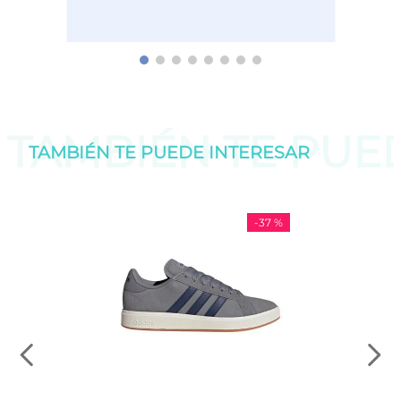
TAMBIÉN TE PU
TAMBIÉN TE PUEDE
INTERESAR
-
37 %