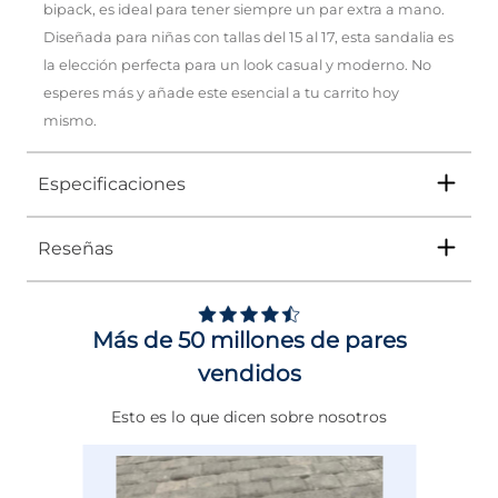
bipack, es ideal para tener siempre un par extra a mano.
Diseñada para niñas con tallas del 15 al 17, esta sandalia es
la elección perfecta para un look casual y moderno. No
esperes más y añade este esencial a tu carrito hoy
mismo.
Especificaciones
Reseñas
Tipo
SANDALIA
Ocasión
Casual
Más de 50 millones de pares
Género
Niña
vendidos
Altura Tacón
DE 0 A 4 cms
Esto es lo que dicen sobre nosotros
Calce
NORMAL
Color
CAFE