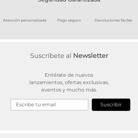
os
Atención personalizada
Pago seguro
Devoluciones fáciles
Suscríbete al
Newsletter
Entérate de nuevos
lanzamientos, ofertas exclusivas,
eventos y mucho más.
Suscribir