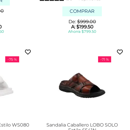
R
2
5
00
COMPRAR
2
De:
$
999
.
00
5
0
A:
$
199
.
50
.
50
Ahorra
$
799
.
50
5
Mostrar
4 más
-
75 %
-
71 %
Estilo WS080
Sandalia Caballero LOBO SOLO