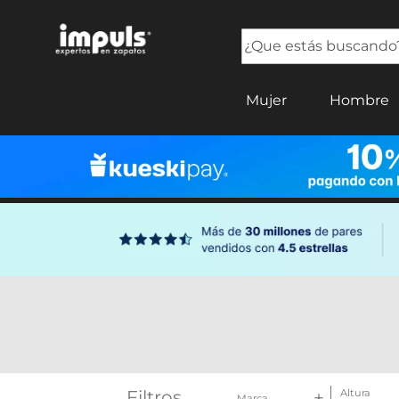
¿Que estás buscando?
TÉRMINOS MÁS BUSCADOS
Mujer
Hombre
1
.
tenis mujer
2
.
sandalias mujer
3
.
tenis hombre
4
.
botas mujer
5
.
tenis
Filtros
Altura
Marca