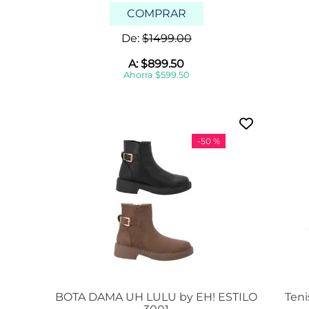
u
COMPRAR
h
l
u
De:
$
1499
.
00
l
u
A:
$
899
.
50
b
Ahorra
$
599
.
50
y
e
h
!
s
-
50 %
k
e
c
h
e
r
s
o
v
x
o
n
BOTA DAMA UH LULU by EH! ESTILO
Teni
k