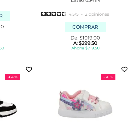
Estilo 6541N
4.5
/
5
-
2
opiniones
R
00
COMPRAR
De:
$
1019
.
00
0
A:
$
299
.
50
50
Ahorra
$
719
.
50
-
64 %
-
36 %