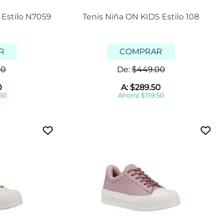
 Estilo N7059
Tenis Niña ON KIDS Estilo 108
R
COMPRAR
00
De:
$
449
.
00
0
A:
$
289
.
50
50
Ahorra
$
159
.
50