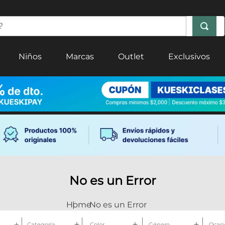
Niños
Marcas
Outlet
Exclusivos
No es un Error
No es un Error
Categoría
Color
Género
Ocasi