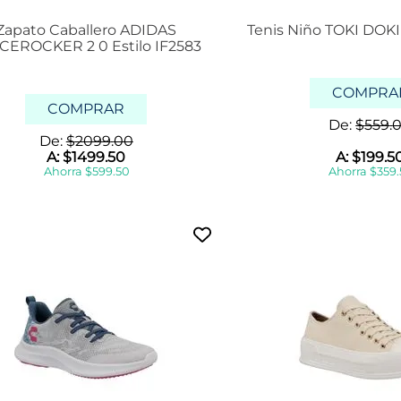
Zapato Caballero ADIDAS
Tenis Niño TOKI DOKI
CEROCKER 2 0 Estilo IF2583
COMPRA
COMPRAR
De:
$
559
.
De:
$
2099
.
00
A:
$
1499
.
50
A:
$
199
.
5
Ahorra
$
599
.
50
Ahorra
$
359
.