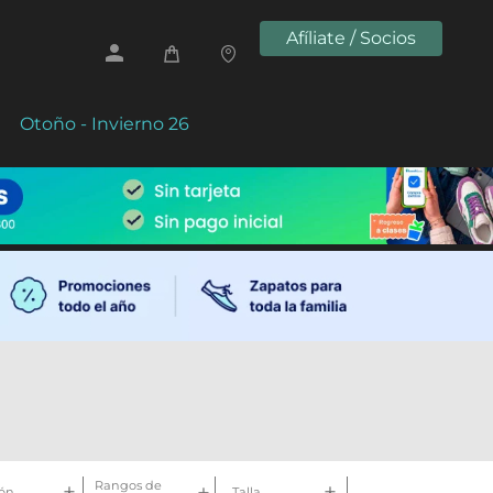
Afíliate / Socios
Otoño - Invierno 26
Rangos de
ón
Talla