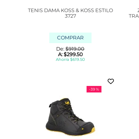
TENIS DAMA KOSS & KOSS ESTILO
3727
TRA
COMPRAR
De:
$
919
.
00
A:
$
299
.
50
Ahorra
$
619
.
50
-
39 %