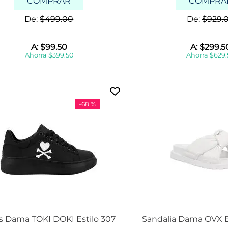
COMPRAR
COMPRA
l
u
i
l
De:
$
499
.
00
De:
$
929
.
a
c
s
a
i
f
A:
$
99
.
50
A:
$
299
.
5
n
e
Ahorra
$
399
.
50
Ahorra
$
629
.
d
m
u
o
s
r
t
a
r
d
-
68 %
i
o
a
l
z
a
p
a
t
o
s
b
o
s Dama TOKI DOKI Estilo 307
Sandalia Dama OVX 
t
a