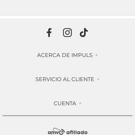
ACERCA DE IMPULS
+
Historia
SERVICIO AL CLIENTE
+
Misión & Visión
Términos & Condiciones
Contáctanos
CUENTA
+
Preguntas frecuentes
Compra Segura
Mi Cuenta
Política de Devolución
Sucursales