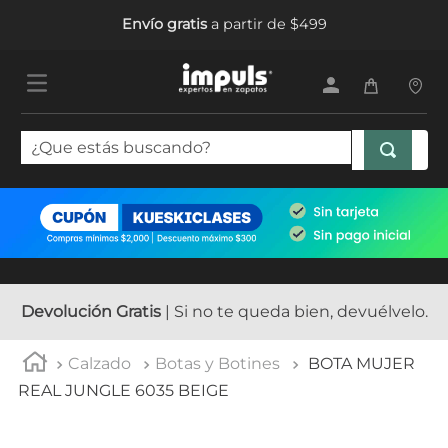
Envío gratis
a partir de $499
¿Que estás buscando?
TÉRMINOS MÁS BUSCADOS
1
.
tenis mujer
2
.
sandalias mujer
3
.
tenis hombre
Devolución Gratis
| Si no te queda bien, devuélvelo.
4
.
botas mujer
Calzado
Botas y Botines
BOTA MUJER
5
.
tenis
REAL JUNGLE 6035 BEIGE