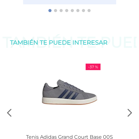
TAMBIÉN TE PU
TAMBIÉN TE PUEDE
INTERESAR
-
37 %
Tenis Adidas Grand Court Base 00S