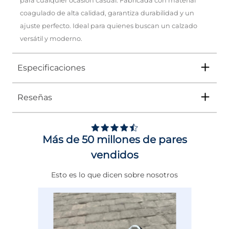
para cualquier ocasión casual. Fabricada con material
coagulado de alta calidad, garantiza durabilidad y un
ajuste perfecto. Ideal para quienes buscan un calzado
versátil y moderno.
Especificaciones
Reseñas
Tipo
BOTA
5
Ocasión
Casual
/
5
Opinión verificada
Más de 50 millones de pares
Género
Mujer
Son bonitas aunque la ca
vendidos
venía algo maltratada, la
Altura Tacón
DE 0 A 4 cms
botas venían en buena 
Basado en
1
opiniones
Esto es lo que dicen sobre nosotros
condición.
Calce
NORMAL
sometidas a control
Opinión del
6/7/2026
, tras 
Ver todas las reseñas de este sitio
Color
BEIGE
experiencia del
28/6/2026
p
Jessica B.
5
estrellas
1
Disciplina
COMBATE
Útil
(0)
Informe
4
estrellas
0