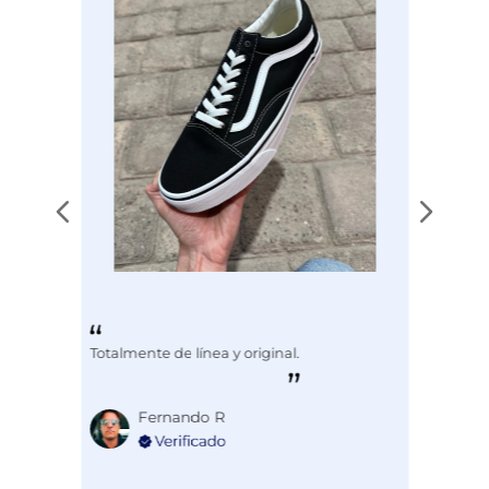
3
estrellas
0
2
estrellas
0
1
1
estrella
0
Ordenar las opiniones
Totalmente de línea y original.
Fernando R