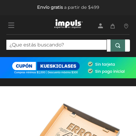
Envío gratis
a partir de $499
¿Que estás buscando?
TÉRMINOS MÁS BUSCADOS
1
.
tenis mujer
2
.
sandalias mujer
3
.
tenis hombre
4
.
botas mujer
5
.
tenis