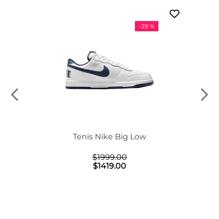
-
29 %
n Mid
Tenis Nike Big Low
$
1999
.
00
$
1419
.
00