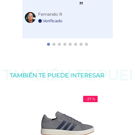
Fernando R
TAMBIÉN TE PU
TAMBIÉN TE PUEDE
INTERESAR
-
37 %