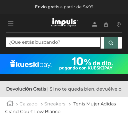
Envío gratis
a partir de $499
¿Que estás buscando?
TÉRMINOS MÁS BUSCADOS
1
.
tenis mujer
2
.
sandalias mujer
3
.
tenis hombre
Devolución Gratis
| Si no te queda bien, devuélvelo.
4
.
botas mujer
Calzado
Sneakers
Tenis Mujer Adidas
5
.
tenis
Grand Court Low Blanco