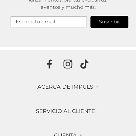
eventos y mucho más.
Suscribir
ACERCA DE IMPULS
+
Historia
SERVICIO AL CLIENTE
+
Misión & Visión
Términos & Condiciones
Contáctanos
CUENTA
+