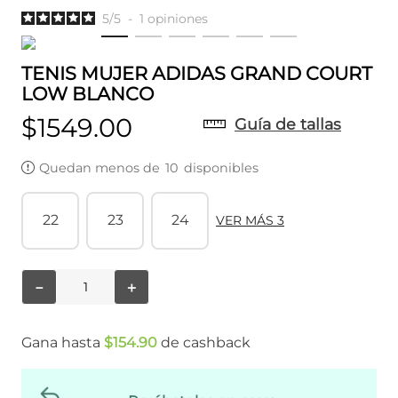
5
/
5
-
1
opiniones
TENIS MUJER ADIDAS GRAND COURT
LOW BLANCO
$
1549
.
00
Guía de tallas
Quedan menos de
10
disponibles
22
23
24
VER MÁS 3
－
＋
Gana hasta
$
154
.
90
de cashback