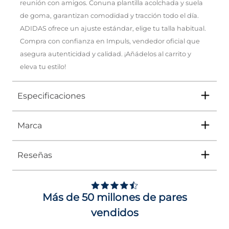
reunión con amigos. Conuna plantilla acolchada y suela
de goma, garantizan comodidad y tracción todo el día.
ADIDAS ofrece un ajuste estándar, elige tu talla habitual.
Compra con confianza en Impuls, vendedor oficial que
asegura autenticidad y calidad. ¡Añádelos al carrito y
eleva tu estilo!
Especificaciones
Marca
Tipo
TENIS
Ocasión
Urbano
Reseñas
Género
Mujer
Adidas
ha sido líder durante décadas en el
5
ámbito de la moda y el deporte. Por eso,
/
5
Impus te trae una colección que rinde
Altura Tacón
DE 0 A 4 cms
homenaje a su legado. Con una fusión de
Opinión verificada
Más de 50 millones de pares
clásicos reinventados y nuevos diseños, cada
Calce
NORMAL
Mis favoritos 100% 
pieza no solo está pensada para el
vendidos
originales. Un clásico de
rendimiento en la cancha o el gimnasio, sino
Color
BLANCO
Adidas
que también se adapta perfectamente a tu