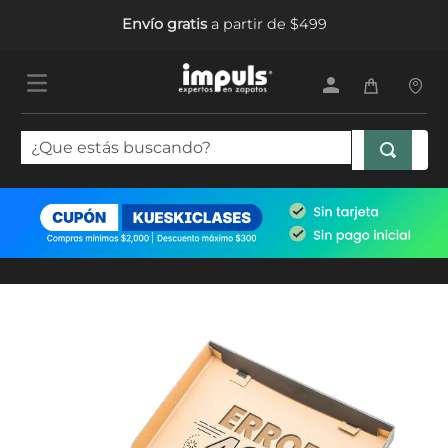
Envío gratis
a partir de $499
¿Que estás buscando?
TÉRMINOS MÁS BUSCADOS
1
.
tenis mujer
2
.
sandalias mujer
3
.
tenis hombre
4
.
botas mujer
5
.
tenis