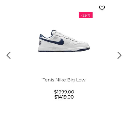
-
29 %
n Mid
Tenis Nike Big Low
$
1999
.
00
$
1419
.
00