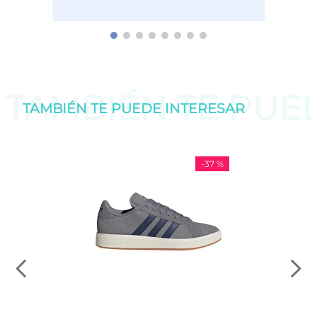
TAMBIÉN TE PU
TAMBIÉN TE PUEDE
INTERESAR
-
37 %