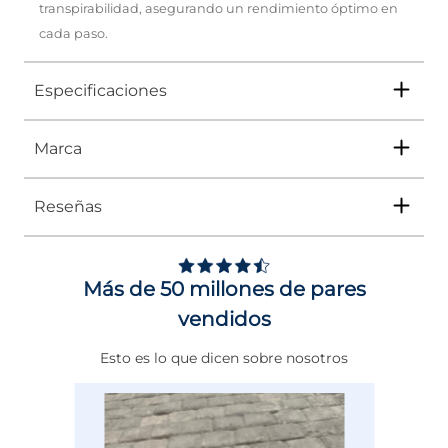
transpirabilidad, asegurando un rendimiento óptimo en
cada paso.
Especificaciones
Marca
Tipo
PLAYERA
Ocasión
DEPORTIVO
Reseñas
Género
Mujer
En
Impuls
encuentras lo mejor de
Under
Armour
desde
ropa de entrenamiento, tenis
para correr
y
accesorios deportivos
, hasta
Altura Tacón
NO APLICA
prendas diseñadas para ayudarte a dar tu
Más de 50 millones de pares
máximo en cada entrenamiento.
Calce
NORMAL
vendidos
Color
NEGRO
Esto es lo que dicen sobre nosotros
Disciplina
ENTRENAMIENTO