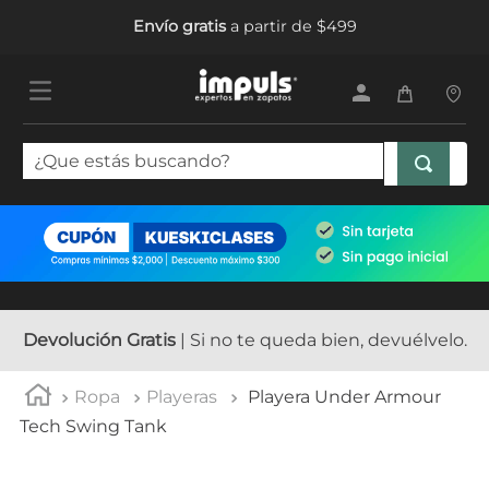
Envío gratis
a partir de $499
¿Que estás buscando?
TÉRMINOS MÁS BUSCADOS
1
.
tenis mujer
2
.
sandalias mujer
3
.
tenis hombre
Devolución Gratis
| Si no te queda bien, devuélvelo.
4
.
botas mujer
Ropa
Playeras
Playera Under Armour
5
.
tenis
Tech Swing Tank