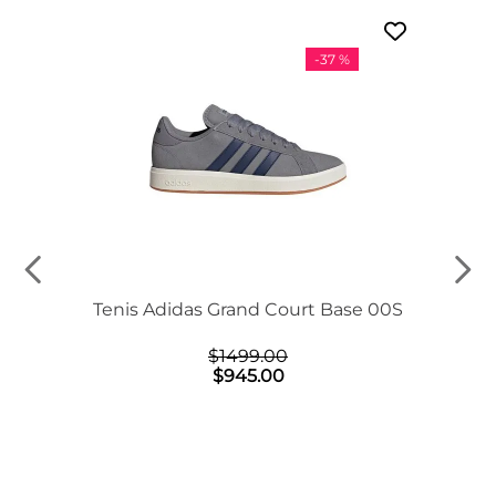
-
37 %
Tenis Adidas Grand Court Base 00S
$
1499
.
00
$
945
.
00