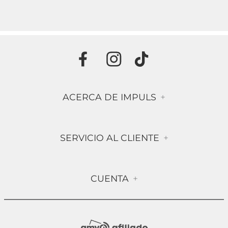
ACERCA DE IMPULS
+
Historia
SERVICIO AL CLIENTE
+
Misión & Visión
Términos & Condiciones
Contáctanos
CUENTA
+
Preguntas frecuentes
Compra Segura
Mi Cuenta
Política de Devolución
Sucursales