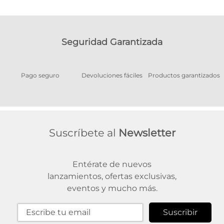
Seguridad Garantizada
Pago seguro
Devoluciones fáciles
Productos garantizados
A
Suscríbete al
Newsletter
Entérate de nuevos
lanzamientos, ofertas exclusivas,
eventos y mucho más.
Suscribir