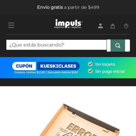
Envío gratis
a partir de $499
¿Que estás buscando?
TÉRMINOS MÁS BUSCADOS
1
.
tenis mujer
2
.
sandalias mujer
3
.
tenis hombre
4
.
botas mujer
5
.
tenis