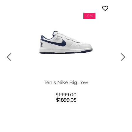
-
5 %
n Mid
Tenis Nike Big Low
$
1999
.
00
$
1899
.
05