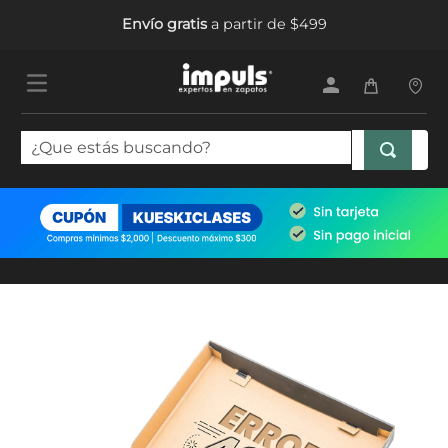
Envío gratis
a partir de $499
¿Que estás buscando?
TÉRMINOS MÁS BUSCADOS
1
.
tenis mujer
2
.
sandalias mujer
3
.
tenis hombre
4
.
botas mujer
5
.
tenis niña