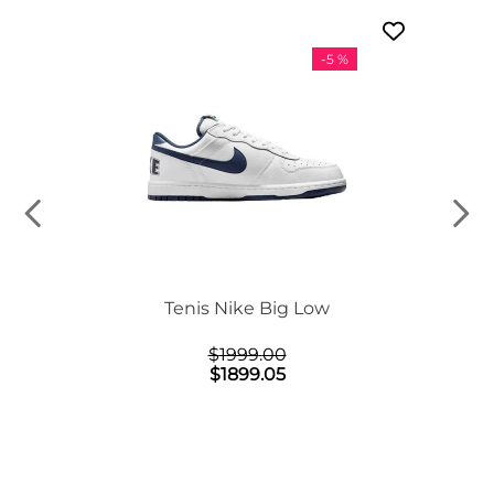
-
5 %
n Mid
Tenis Nike Big Low
$
1999
.
00
$
1899
.
05