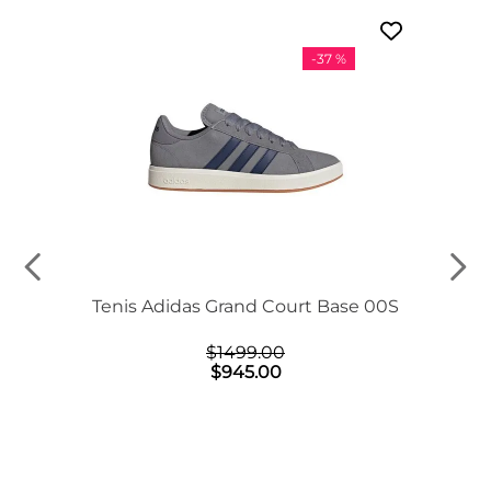
-
37 %
Tenis Adidas Grand Court Base 00S
$
1499
.
00
$
945
.
00