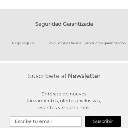
Seguridad Garantizada
Pago seguro
Devoluciones fáciles
Productos garantizados
A
Suscríbete al
Newsletter
Entérate de nuevos
lanzamientos, ofertas exclusivas,
eventos y mucho más.
Suscribir