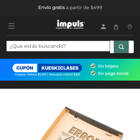
Envío gratis
a partir de $499
¿Que estás buscando?
TÉRMINOS MÁS BUSCADOS
1
.
tenis mujer
2
.
sandalias mujer
3
.
tenis hombre
4
.
botas mujer
5
.
tenis