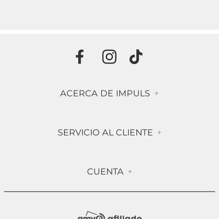
ACERCA DE IMPULS
+
Historia
SERVICIO AL CLIENTE
+
Misión & Visión
Términos & Condiciones
Contáctanos
CUENTA
+
Preguntas frecuentes
Compra Segura
Mi Cuenta
Política de Devolución
Sucursales