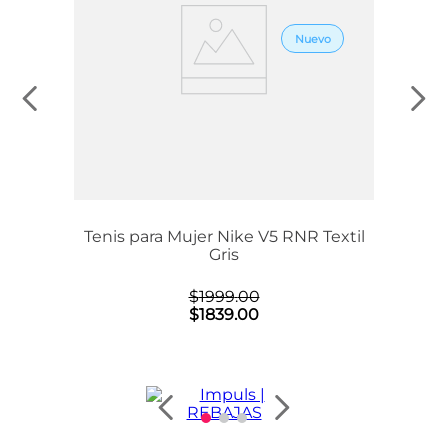
sion
Tenis para Mujer Nike V5 RNR Textil
o
Gris
$
1999
.
00
$
1839
.
00