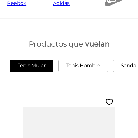
Productos que
vuelan
Tenis Mujer
Tenis Hombre
Sandal