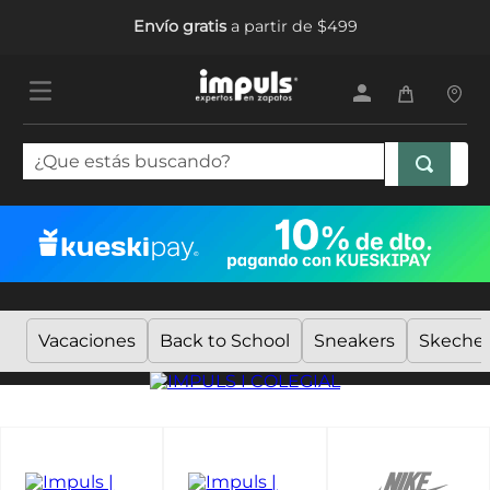
Envío gratis
a partir de $499
¿Que estás buscando?
TÉRMINOS MÁS BUSCADOS
1
.
tenis mujer
2
.
sandalias mujer
3
.
tenis hombre
Vacaciones
Back to School
Sneakers
Skecher
4
.
botas mujer
5
.
tenis