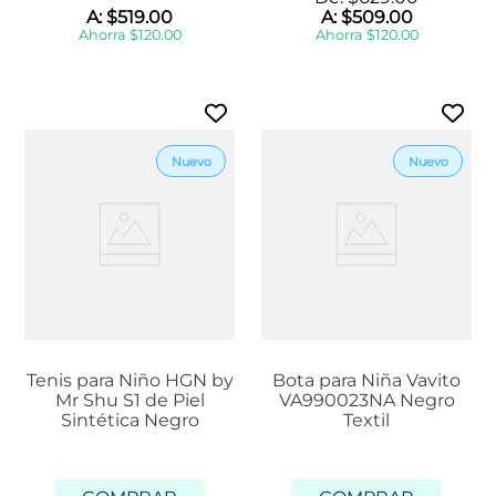
A:
$
519
.
00
A:
$
509
.
00
Ahorra
$
120
.
00
Ahorra
$
120
.
00
Tenis para Niño HGN by
Bota para Niña Vavito
Mr Shu S1 de Piel
VA990023NA Negro
Sintética Negro
Textil