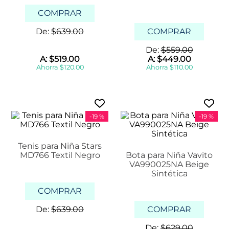
COMPRAR
De:
$
639
.
00
COMPRAR
De:
$
559
.
00
A:
$
519
.
00
A:
$
449
.
00
Ahorra
$
120
.
00
Ahorra
$
110
.
00
-
19 %
-
19 %
Tenis para Niña Stars
MD766 Textil Negro
Bota para Niña Vavito
VA990025NA Beige
Sintética
COMPRAR
De:
$
639
.
00
COMPRAR
De:
$
629
.
00