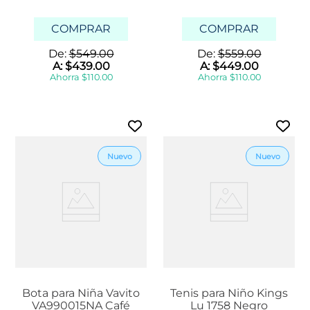
COMPRAR
COMPRAR
De:
$
549
.
00
De:
$
559
.
00
A:
$
439
.
00
A:
$
449
.
00
Ahorra
$
110
.
00
Ahorra
$
110
.
00
Bota para Niña Vavito
Tenis para Niño Kings
VA990015NA Café
Lu 1758 Negro