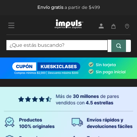
Envío gratis
a partir de $499
¿Que estás buscando?
TÉRMINOS MÁS BUSCADOS
1
.
tenis mujer
2
.
sandalias mujer
3
.
tenis hombre
4
.
botas mujer
5
.
tenis